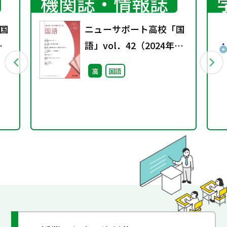
機関誌・情報誌
国
ニューサポート高校「国
秋
語」vol．42（2024年秋
号）
高
国語