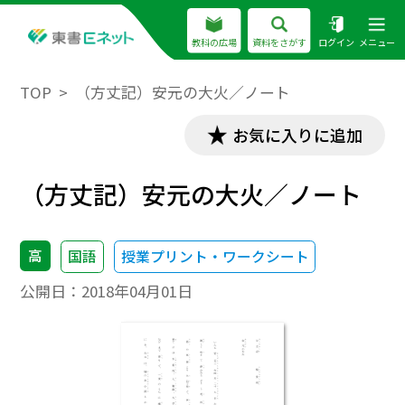
教科の広場
資料をさがす
ログイン
メニュー
TOP
（方丈記）安元の大火／ノート
お気に入りに追加
（方丈記）安元の大火／ノート
高
国語
授業プリント・ワークシート
公開日：
2018年04月01日