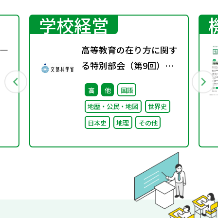
学校経営
―
高等教育の在り方に関す
る特別部会（第9回）配
付資料
高
他
国語
地歴・公民・地図
世界史
日本史
地理
その他