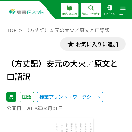
教科の広場
資料をさがす
ログイン
メニュー
TOP
（方丈記）安元の大火／原文と口語訳
お気に入りに追加
（方丈記）安元の大火／原文と
口語訳
高
国語
授業プリント・ワークシート
公開日：
2018年04月01日