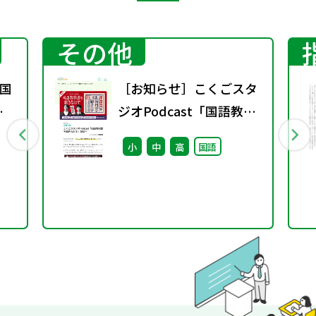
その他
国
［お知らせ］こくごスタ
秋
ジオPodcast「国語教科
書を聴きなおす」配信中
小
中
高
国語