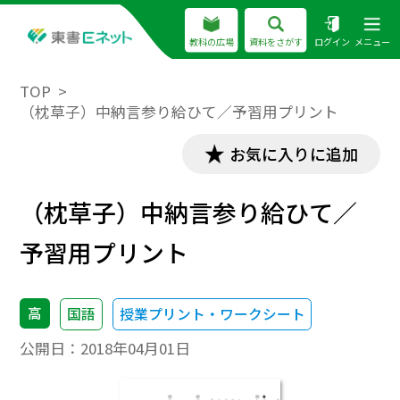
教科の広場
資料をさがす
ログイン
メニュー
TOP
（枕草子）中納言参り給ひて／予習用プリント
お気に入りに追加
（枕草子）中納言参り給ひて／
予習用プリント
高
国語
授業プリント・ワークシート
公開日：
2018年04月01日