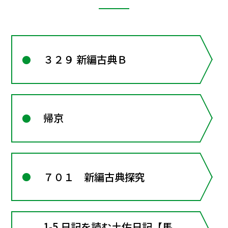
３２９ 新編古典Ｂ
帰京
７０１ 新編古典探究
1-5 日記を読む土佐日記【馬