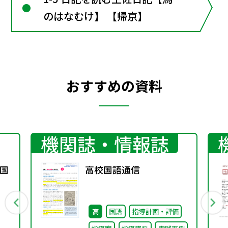
のはなむけ】 【帰京】
おすすめの資料
機関誌・情報誌
国
高校国語通信
高
国語
指導計画・評価