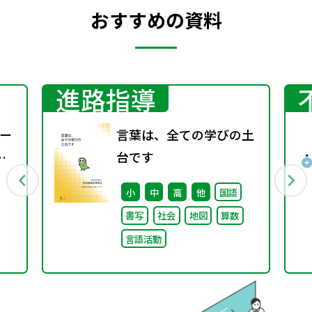
おすすめの資料
進路指導
ー
言葉は、全ての学びの土
台です
小
中
高
他
国語
書写
社会
地図
算数
言語活動