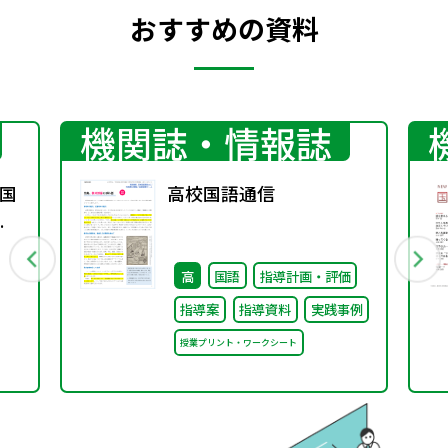
おすすめの資料
機関誌・情報誌
国
高校国語通信
春
高
国語
指導計画・評価
指導案
指導資料
実践事例
授業プリント・ワークシート