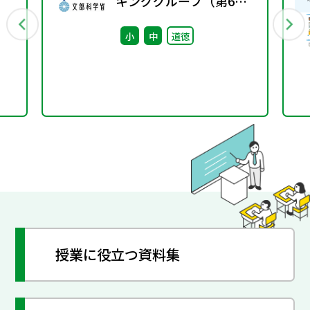
キンググループ（第6
回） 配付資料
小
中
道徳
授業に役立つ資料集