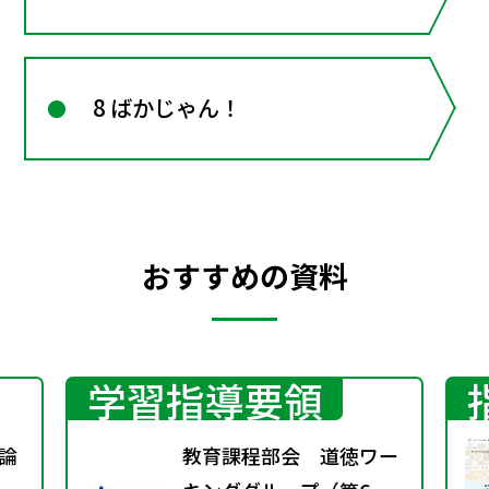
8 ばかじゃん！
おすすめの資料
学習指導要領
理論
教育課程部会 道徳ワー