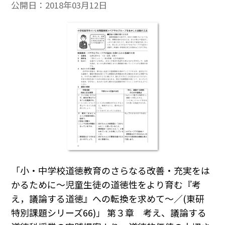
公開日：
2018年03月12日
「小・中学校道徳教育のさらなる改善・充実をは
かるために～児童生徒の道徳性をより育む『考
え，議論する道徳』への転換を求めて～／(東研
特別課題シリーズ66)」 第３章 考え、議論する