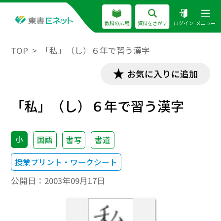
教科の広場
資料をさがす
ログイン
メニュー
TOP
「私」（し）６年で習う漢字
お気に入りに追加
「私」（し）６年で習う漢字
小
国語
書写
書道
授業プリント・ワークシート
公開日：
2003年09月17日