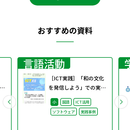
おすすめの資料
言語活動
［ICT実践］「和の文化
示
を発信しよう」での実
し
践 ―ICTを活用した主
小
国語
ICT活用
体的・対話的で深い学び
ソフトウェア
実践事例
の実現―