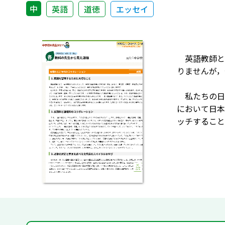
中
英語
道徳
エッセイ
英語教師と
りませんが，
私たちの日
において日本
ッチすること