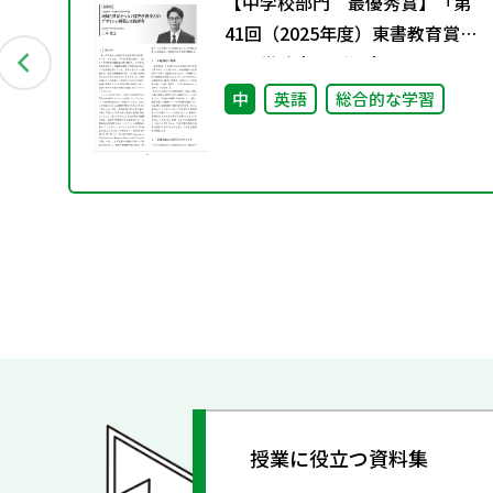
グ
【中学校部門 最優秀賞】「第
料
41回（2025年度）東書教育賞」
の入賞論文のご紹介
中
英語
総合的な学習
授業に役立つ資料集