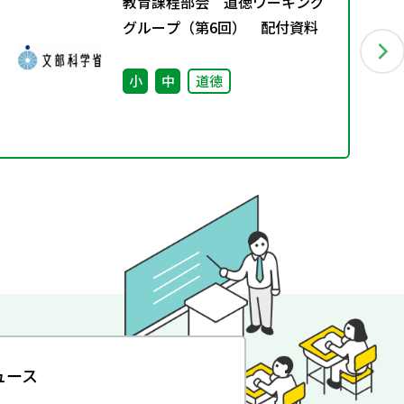
教育課程部会 道徳ワーキング
グループ（第6回） 配付資料
小
中
道徳
ュース