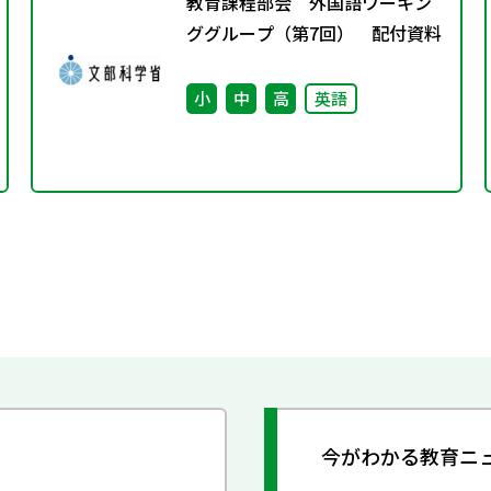
教育課程部会 外国語ワーキン
ググループ（第7回） 配付資料
小
中
高
英語
今がわかる教育ニ