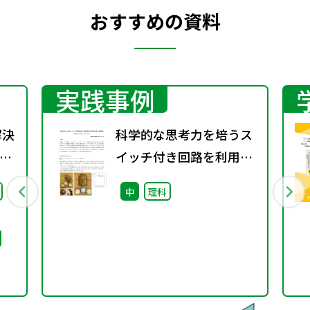
おすすめの資料
実践事例
解決
科学的な思考力を培うス
測
イッチ付き回路を利用し
た演示実験用学習教材を
中
理科
活用した授業実践