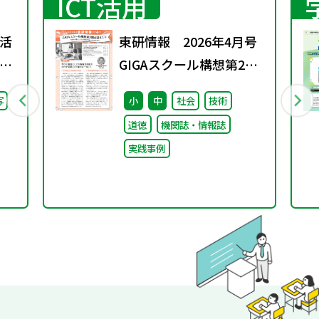
ICT活用
活
東研情報 2026年4月号
」
GIGAスクール構想第2期
学校
を迎えて ③
写
小
中
社会
技術
い
道徳
機関誌・情報誌
実践事例