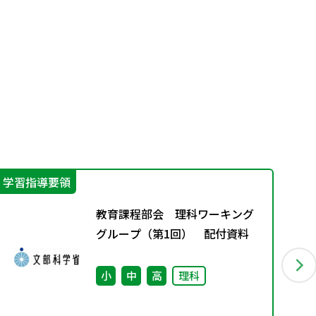
学習指導要領
学
教育課程部会 理科ワーキング
グループ（第1回） 配付資料
小
中
高
理科