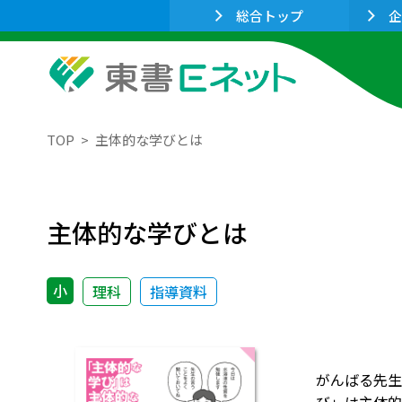
総合トップ
企
TOP
主体的な学びとは
主体的な学びとは
小
理科
指導資料
がんばる先生