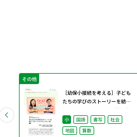
その他
グ
［幼保小接続を考える］子ども
料
たちの学びのストーリーを紡ぐ
スタートカリキュラム（前編）
小
国語
書写
社会
地図
算数