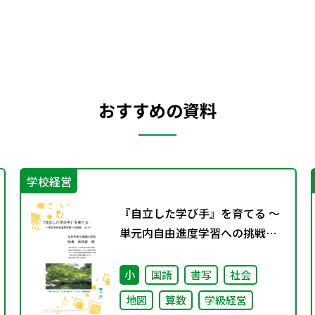
おすすめの資料
学校経営
『自立した学び手』を育てる ～
単元内自由進度学習への挑戦
vol.3～
小
国語
書写
社会
地図
算数
学級経営