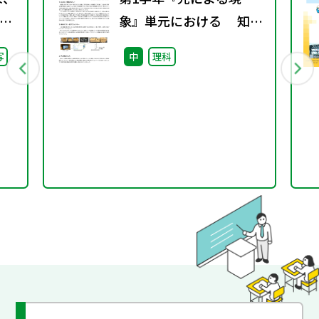
象』単元における 知識
継
の概念的な理解を促す学
写
中
理科
た
習展開の工夫 -箱プロジ
ェクターの仕組みを通し
て‐