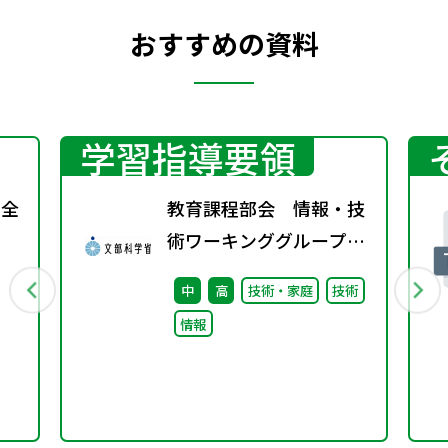
おすすめの資料
学習指導要領
回全
教育課程部会 情報・技
術ワーキンググループ
（第4回）配付資料
中
高
技術・家庭
技術
情報