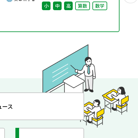
小
中
高
算数
数学
ュース