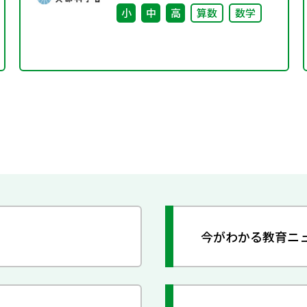
小
中
高
算数
数学
今がわかる教育ニ