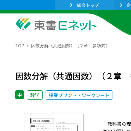
総合トップ
企
TOP
因数分解（共通因数）（２章 多項式）
因数分解（共通因数）（２章 
中
数学
授業プリント・ワークシート
「教科書の理