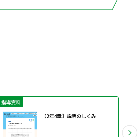
指導資料
指
【2年4章】説明のしくみ