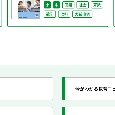
小
中
国語
社会
算数
数学
理科
実践事例
今がわかる教育ニ