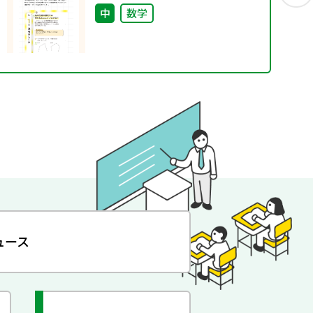
中
数学
ュース