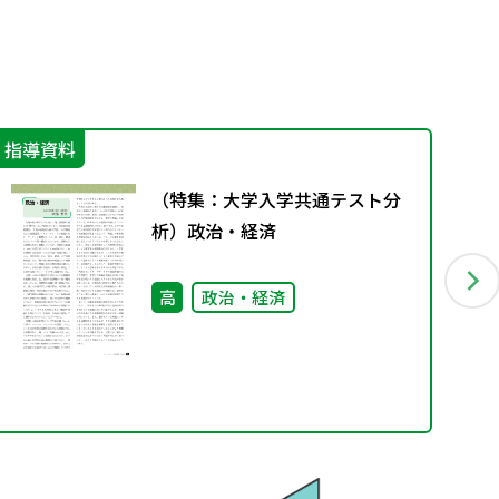
指導資料
IC
（特集：大学入学共通テスト分
析）政治・経済
高
政治・経済