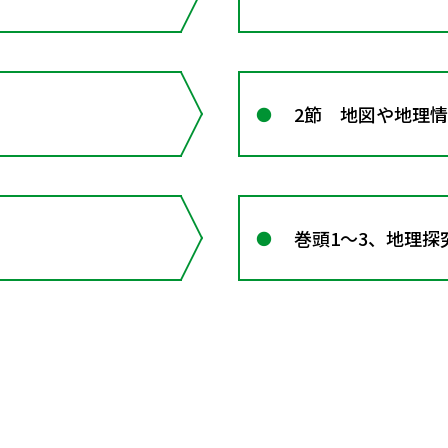
2節 地図や地理
巻頭1～3、地理探