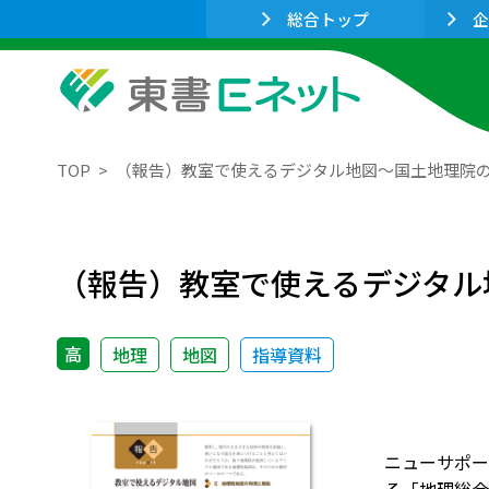
総合トップ
企
TOP
（報告）教室で使えるデジタル地図～国土地理院
（報告）教室で使えるデジタル
高
地理
地図
指導資料
ニューサポー