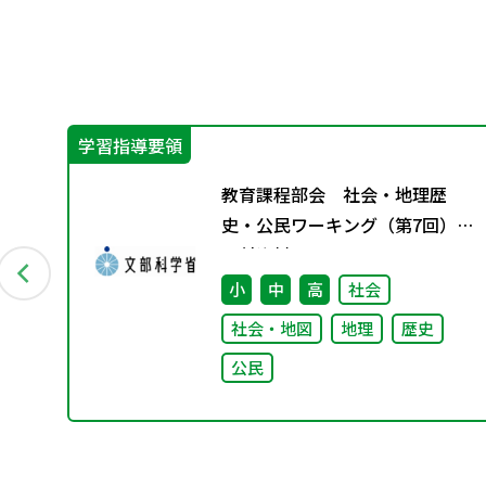
学習指導要領
習分
教育課程部会 社会・地理歴
る
史・公民ワーキング（第7回）
ま
配付資料
小
中
高
社会
社会・地図
地理
歴史
公民