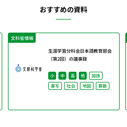
おすすめの資料
文科省情報
生涯学習分科会日本語教育部会
（第2回）の議事録
小
中
高
他
国語
書写
社会
地図
算数