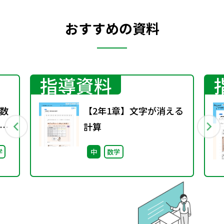
おすすめの資料
指導資料
数
【2年1章】文字が消える
計算
学
中
数学