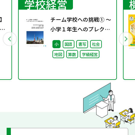
学校経営
】
チーム学校への挑戦① ～
！
小学１年生へのプレクラ
～
ス制度の導入～
小
国語
書写
社会
と
地図
算数
学級経営