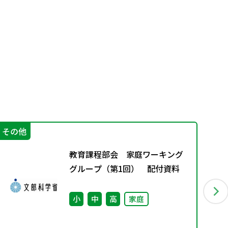
その他
生
教育課程部会 家庭ワーキング
グループ（第1回） 配付資料
小
中
高
家庭