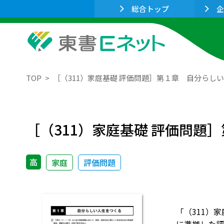
総合トップ
企
TOP
［（311）家庭基礎 評価問題］第１章 自分らし
［（311）家庭基礎 評価問題
高
家庭
評価問題
「（311）