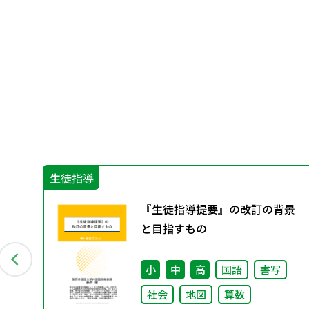
生徒指導
グ
『生徒指導提要』の改訂の背景
料
と目指すもの
小
中
高
国語
書写
社会
地図
算数