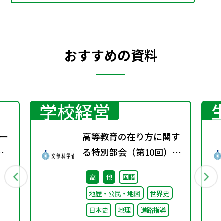
おすすめの資料
学校経営
ー
高等教育の在り方に関す
る特別部会（第10回）配
付資料
高
他
国語
地歴・公民・地図
世界史
日本史
地理
進路指導