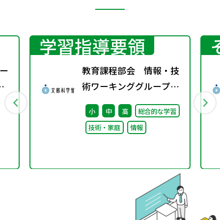
学習指導要領
ー
教育課程部会 情報・技
術ワーキンググループ
（第10回）配付資料
小
中
高
総合的な学習
技術・家庭
情報