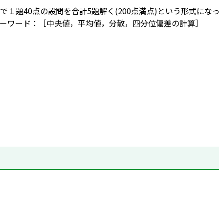
で１題40点の設問を合計5題解く(200点満点)という形式に
ーワード：［中央値，平均値，分散，四分位偏差の計算］