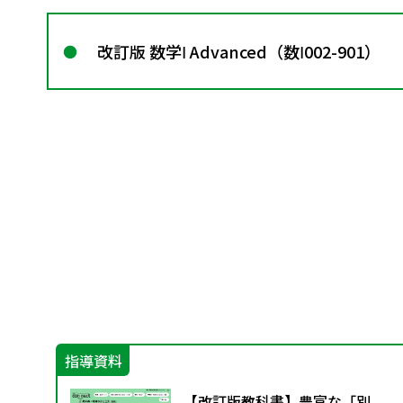
改訂版 数学Ⅰ Advanced（数Ⅰ002-901）
指導資料
で
【改訂版教科書】豊富な「別