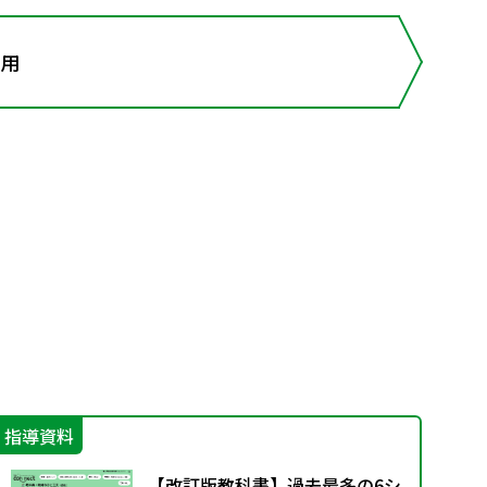
応用
指導資料
指
【改訂版教科書】過去最多の6シ