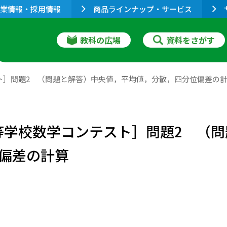
業情報・採用情報
商品ラインナップ・サービス
教科の広場
資料をさがす
スト］問題2 （問題と解答）中央値，平均値，分散，四分位偏差の
高等学校数学コンテスト］問題2 （
偏差の計算