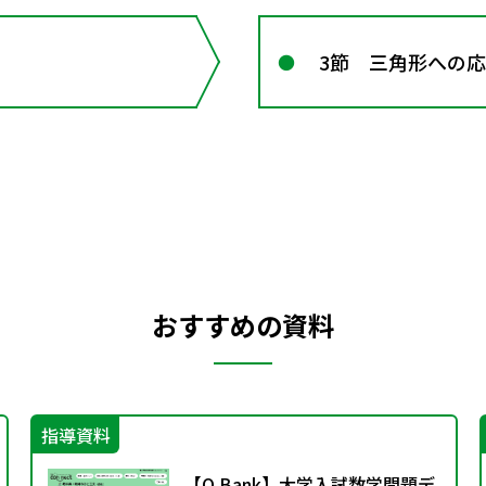
3節 三角形への
おすすめの資料
指導資料
【Q.Bank】大学入試数学問題デ