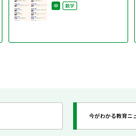
中
数学
今がわかる教育ニ