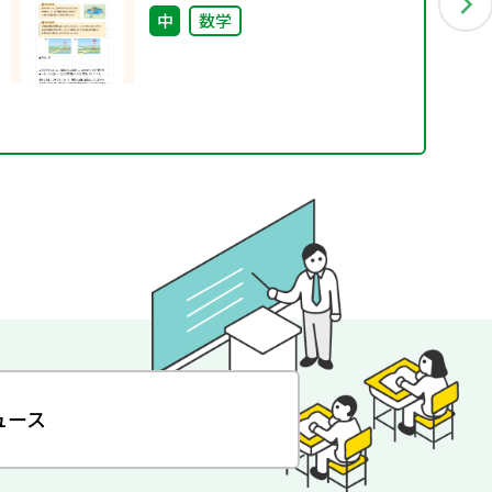
中
数学
ュース