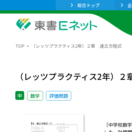
総合トップ
企
TOP
（レッツプラクティス2年）２章 連立方程式
（レッツプラクティス2年）２
中
数学
評価問題
［中学校数学科