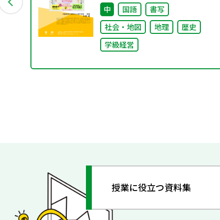
創プロジェクト」“好き”が社会
中
国語
書写
とつながる学び
社会・地図
地理
歴史
学級経営
授業に役立つ資料集