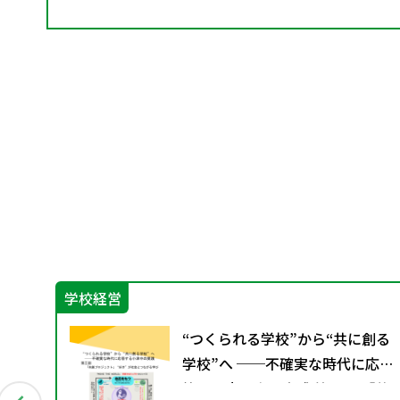
学校経営
ー
“つくられる学校”から“共に創る
配付
学校”へ ──不確実な時代に応
ー
答する小津中の実践 第三回 「共