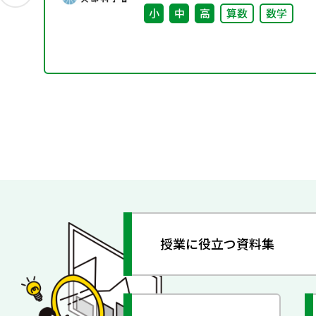
別
小
中
高
算数
数学
授業に役立つ資料集