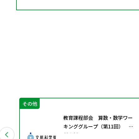
その他
算
教育課程部会 算数・数学ワー
材の
キンググループ（第11回） 配
」
付資料