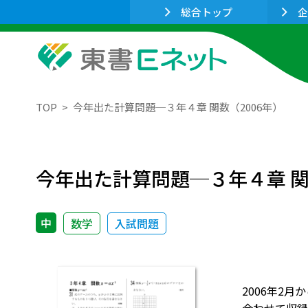
総合トップ
企
TOP
今年出た計算問題─３年４章 関数（2006年）
今年出た計算問題─３年４章 関
中
数学
入試問題
2006年2