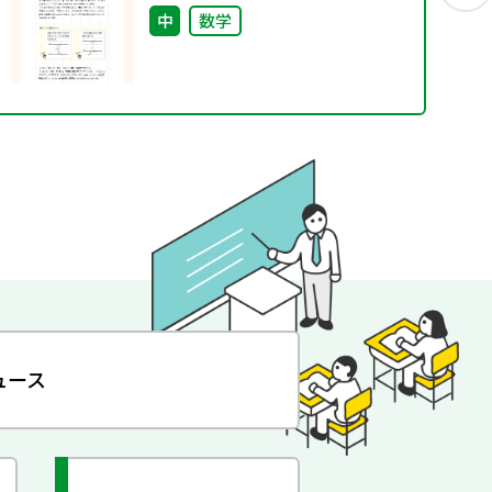
中
数学
ュース