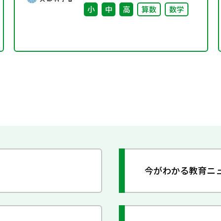
小
中
高
算数
数学
今がわかる教育ニ