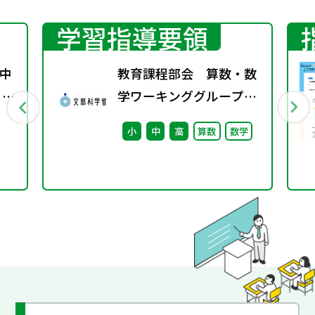
学習指導要領
中
教育課程部会 算数・数
 ～
学ワーキンググループ
待
（第10回） 配付資料
小
中
高
算数
数学