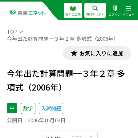
教科の広場
資料をさがす
ログイン
メニュー
TOP
今年出た計算問題─３年２章 多項式（2006年）
お気に入りに追加
今年出た計算問題─３年２章 多
項式（2006年）
中
数学
入試問題
公開日：
2006年10月02日