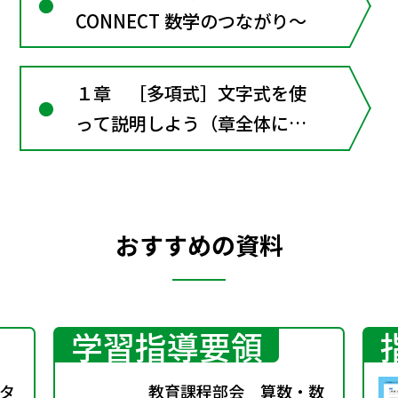
CONNECT 数学のつながり～
１章 ［多項式］文字式を使
って説明しよう（章全体にか
かわる資料）
おすすめの資料
学習指導要領
タ
教育課程部会 算数・数