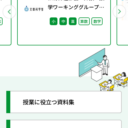
学ワーキンググループ
（第8回） 配付資料
誌
小
中
高
算数
数学
※理科ワーキンググルー
プ（第7回）と合同開催
授業に役立つ資料集