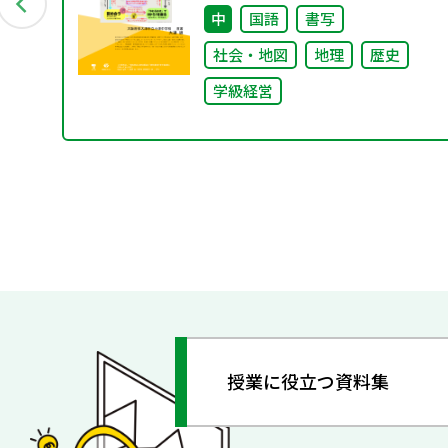
創プロジェクト」“好き”が社会
中
国語
書写
とつながる学び
社会・地図
地理
歴史
学級経営
授業に役立つ資料集