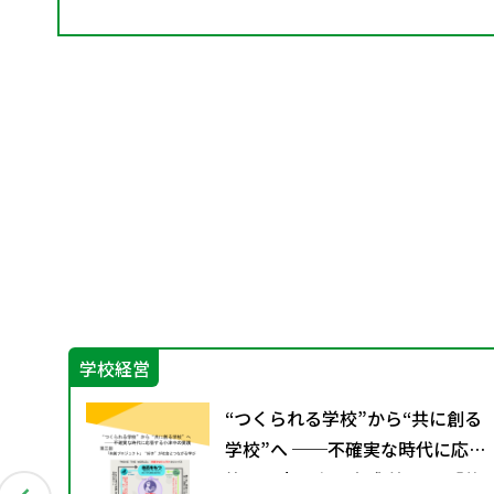
学校経営
に
“つくられる学校”から“共に創る
と今
学校”へ ──不確実な時代に応
答する小津中の実践 第三回 「共