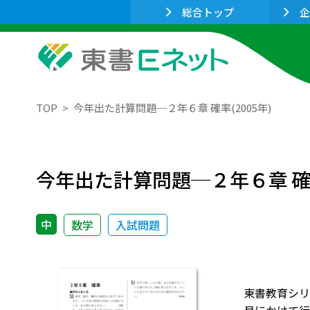
総合トップ
企
TOP
今年出た計算問題─２年６章 確率(2005年)
今年出た計算問題─２年６章 確率
中
数学
入試問題
東書教育シリー