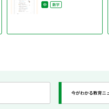
中
数学
今がわかる教育ニ