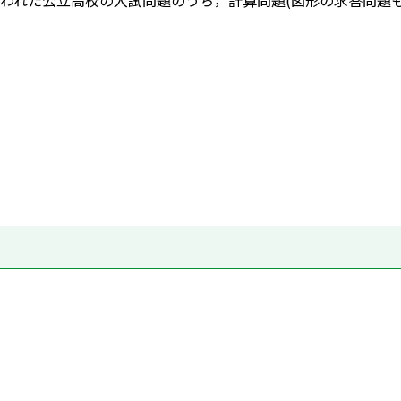
われた公立高校の入試問題のうち，計算問題(図形の求答問題