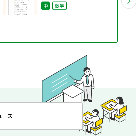
中
数学
ュース