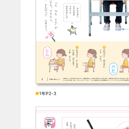
●
1年P2-3