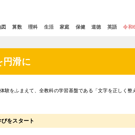
地図
算数
理科
生活
家庭
保健
道徳
英語
令和
を円滑に
体験をふまえて、全教科の学習基盤である「文字を正しく整
学びをスタート