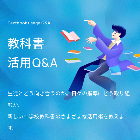
Textbook usage Q&A
教科書
活用Q&A
生徒とどう向き合うのか。
日々の指導にどう取り組
むか。
新しい中学校教科書のさまざまな活用術を教えま
す。