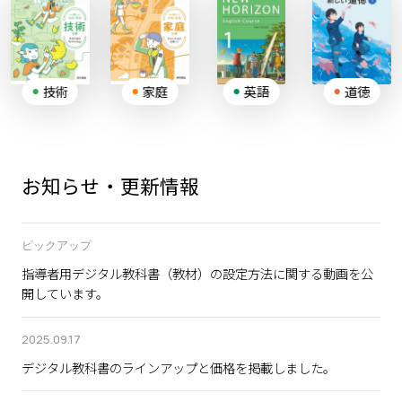
技術
家庭
英語
道徳
お知らせ・
更新情報
ピックアップ
指導者用デジタル教科書（教材）の設定方法に関する動画
を公
開しています。
2025.09.17
デジタル教科書のラインアップと価格
を掲載しました。