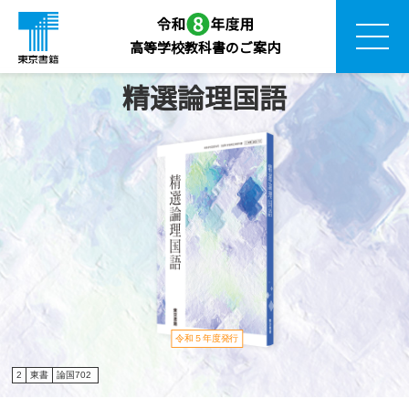
高等学校教科書のご案内
精選論理国語
令和５年度発行
2
東書
論国702