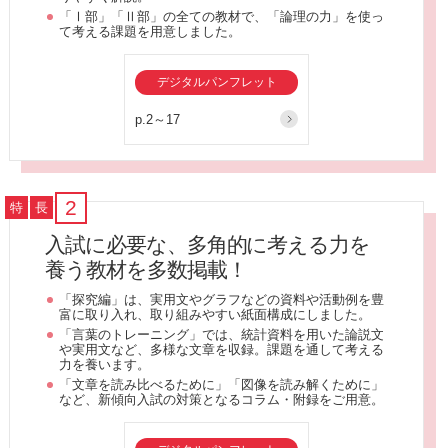
「Ⅰ部」「Ⅱ部」の全ての教材で、「論理の力」を使っ
て考える課題を用意しました。
デジタルパンフレット
p.2～17
2
特
長
入試に必要な、多角的に考える力を
養う教材を多数掲載！
「探究編」は、実用文やグラフなどの資料や活動例を豊
富に取り入れ、取り組みやすい紙面構成にしました。
「言葉のトレーニング」では、統計資料を用いた論説文
や実用文など、多様な文章を収録。課題を通して考える
力を養います。
「文章を読み比べるために」「図像を読み解くために」
など、新傾向入試の対策となるコラム・附録をご用意。