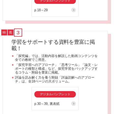
デジタルパンフレット
p.18～29
3
特
長
学習をサポートする資料を豊富に掲
載！
「探究編」では、活動内容を解説した動画コンテンツを
全ての教材でご用意。
「探究学習へのアプローチ」「思考ツール」「論文・レ
ポートの種類と構成」など、探究学習をバックアップす
るコラム・附録を豊富に掲載。
評論を読み解く力を養う附録「評論読解へのアプロー
チ」は、全18ページの大ボリューム。
デジタルパンフレット
p.30～39, 裏表紙