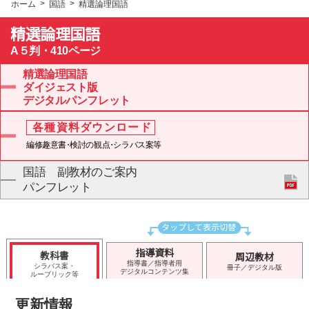
ホーム
国語
精選論理国語
精選論理国語
A５判・410ページ
精選論理国語
ダイジェスト版
デジタルパンフレット
各種資料ダウンロード
編修趣意
書・
検討の観
点・
シラバス案等
国語 副教材のご案内
パンフレット
指導資料
教科書
周辺教材
指導書／指導者用
シラバス案・
冊子／デジタル版
デジタルコンテンツ集
ルーブリック等
更新情報