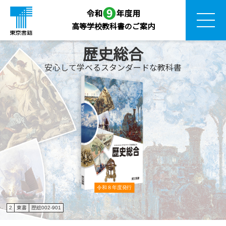
高等学校教科書のご案内
歴史総合
安心して学べるスタンダードな教科書
令和８年度発行
2
東書
歴総002-901