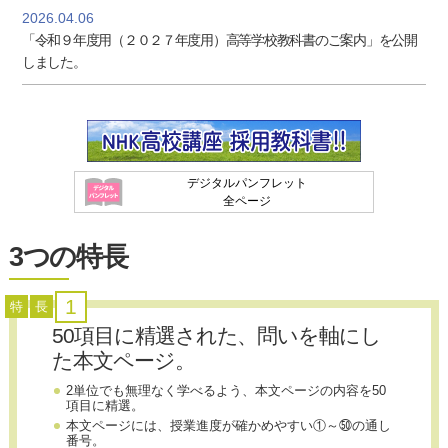
2026.04.06
「令和９年度用（２０２７年度用）高等学校教科書のご案内」を公開
しました。
デジタルパンフレット
全ページ
3つの特長
1
特
長
50項目に精選された、問いを軸にし
た本文ページ。
2単位でも無理なく学べるよう、本文ページの内容を50
項目に精選。
本文ページには、授業進度が確かめやすい①～㊿の通し
番号。