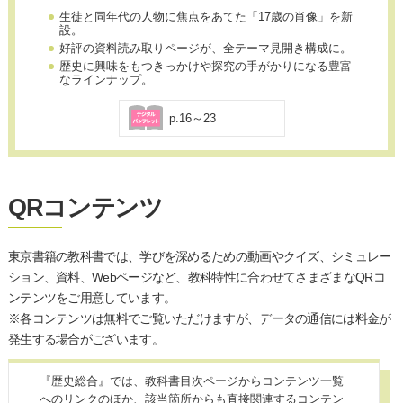
生徒と同年代の人物に焦点をあてた「17歳の肖像」を新
設。
好評の資料読み取りページが、全テーマ見開き構成に。
歴史に興味をもつきっかけや探究の手がかりになる豊富
なラインナップ。
p.16～23
QRコンテンツ
東京書籍の教科書では、学びを深めるための動画やクイズ、シミュレー
ション、資料、Webページなど、教科特性に合わせてさまざまなQRコ
ンテンツをご用意しています。
※各コンテンツは無料でご覧いただけますが、データの通信には料金が
発生する場合がございます。
『歴史総合』では、教科書目次ページからコンテンツ一覧
へのリンクのほか、該当箇所からも直接関連するコンテン