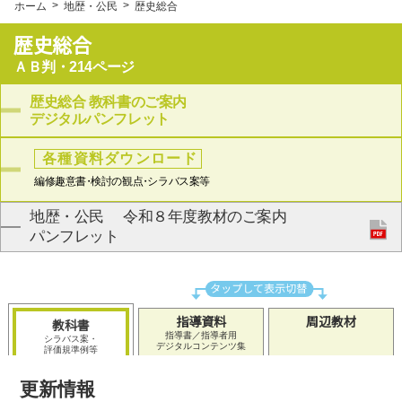
ホーム
地歴・公民
歴史総合
歴史総合
ＡＢ判・214ページ
歴史総合
教科書のご案内
デジタルパンフレット
各種資料ダウンロード
編修趣意
書・
検討の観
点・
シラバス案等
地歴・公民
令和８年度教材のご案内
パンフレット
指導資料
周辺教材
教科書
指導書／指導者用
シラバス案・
デジタルコンテンツ集
評価規準例等
更新情報