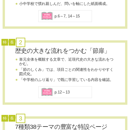
小中学校で慣れ親しんだ、問いを軸にした紙面構成。
p.6～7, 14～15
2
特
長
歴史の大きな流れをつかむ「節扉」
単元全体を概観する文章で、近現代史の大きな流れをつ
かむ。
「節のしくみ」では、項目ごとの関連性をわかりやすく
図式化。
「中学校のふり返り」で既に学習している内容を確認。
p.12～13
3
特
長
7種類38テーマの豊富な特設ページ