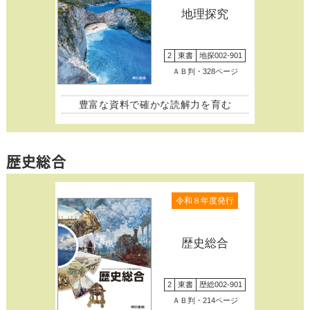
地理探究
2
東書
地探002-901
ＡＢ判・328ページ
豊富な資料で確かな読解力を育む
歴史総合
令和８年度発行
歴史総合
2
東書
歴総002-901
ＡＢ判・214ページ