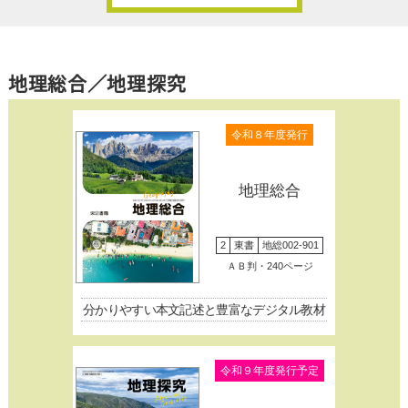
地理総合／地理探究
令和８年度発行
地理総合
2
東書
地総002-901
ＡＢ判・240ページ
分かりやすい本文記述と豊富なデジタル教材
令和９年度発行予定