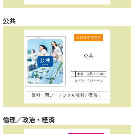
公共
令和８年度発行
公共
2
東書
公共002-901
ＡＢ判・242ページ
資料・問い・デジタル教材が豊富！
倫理／政治・経済