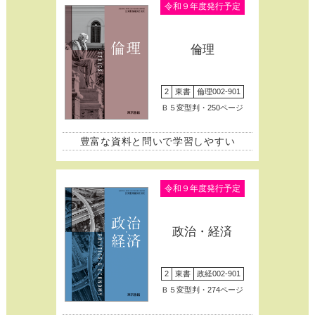
令和９年度発行予定
倫理
2
東書
倫理002-901
Ｂ５変型判・250ページ
豊富な資料と問いで学習しやすい
令和９年度発行予定
政治・経済
2
東書
政経002-901
Ｂ５変型判・274ページ