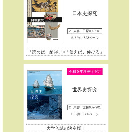
日本史探究
2
東書
日探002-901
Ｂ５判・322ページ
「読めば、納得」×「使えば、伸びる」
令和９年度発行予定
世界史探究
2
東書
世探002-901
Ｂ５判・386ページ
大学入試の決定版！