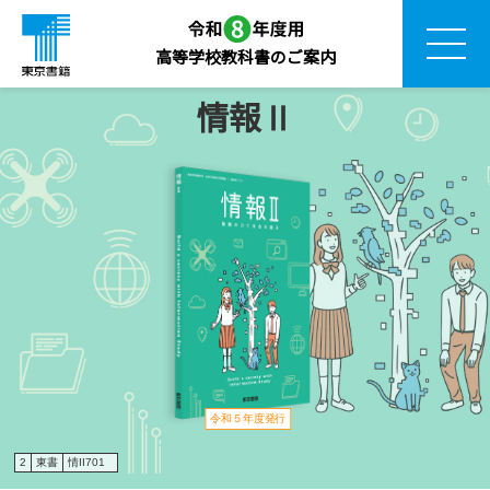
高等学校教科書のご案内
情報Ⅱ
令和５年度発行
2
東書
情II701