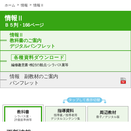
ホーム
情報
情報Ⅱ
情報Ⅱ
Ｂ５判・166ページ
情報Ⅱ
教科書のご案内
デジタルパンフレット
各種資料ダウンロード
編修趣意
書・
検討の観
点・
シラバス案等
情報 副教材のご案内
パンフレット
指導資料
教科書
周辺教材
指導書／指導者用
シラバス案・
冊子／デジタル版
デジタルコンテンツ集
評価規準例等