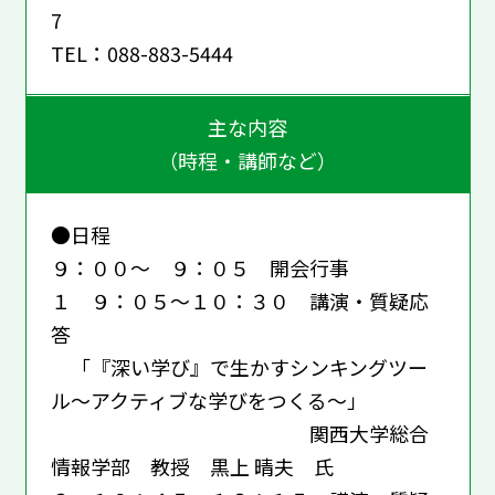
7
TEL：088-883-5444
主な内容
（時程・講師など）
●日程
９：００～ ９：０５ 開会行事
１ ９：０５～１０：３０ 講演・質疑応
答
「『深い学び』で生かすシンキングツー
ル～アクティブな学びをつくる～」
関西大学総合
情報学部 教授 黒上 晴夫 氏