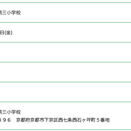
第三小学校
1日(金)
活
第三小学校
８９６ 京都府京都市下京区西七条西石ヶ坪町５番地