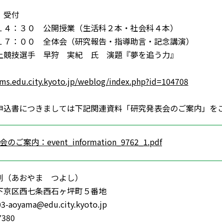
 受付
１４：３０ 公開授業（生活科２本・社会科４本）
１７：００ 全体会（研究報告・指導助言・記念講演）
上競技選手 早狩 実紀 氏 演題『夢を追う力』
cms.edu.city.kyoto.jp/weblog/index.php?id=104708
申込書につきましては下記関連資料「研究発表会のご案内」
ご案内：event_information_9762_1.pdf
剛（あおやま つよし）
下京区西七条西石ヶ坪町５番地
aoyama@edu.city.kyoto.jp
7380