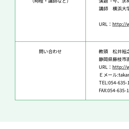
（時程・講師など）
演題「今、求
講師 横浜大
URL：
http://
問い合わせ
教頭 松井裕
静岡県藤枝市高
URL：
http://
Ｅメール:takana
TEL:054-635-
FAX:054-635-