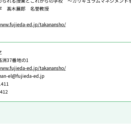
められる授業とこれからの学校 ～カリキュラムマネジメント
学 髙木展郎 名誉教授
www.fujieda-ed.jp/takanansho/
之
洲37番地の1
www.fujieda-ed.jp/takanansho/
n-el@fujieda-ed.jp
1411
1412