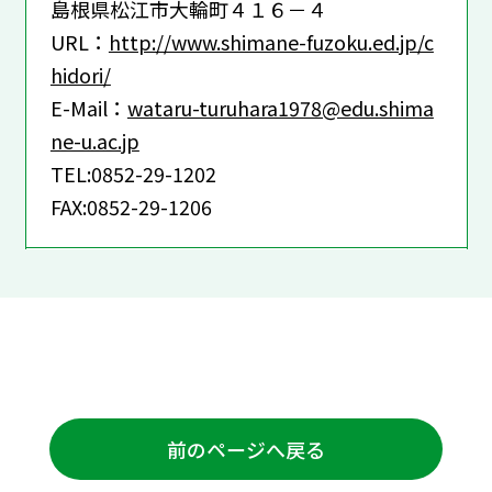
島根県松江市大輪町４１６－４
URL：
http://www.shimane-fuzoku.ed.jp/c
hidori/
E-Mail：
wataru-turuhara1978@edu.shima
ne-u.ac.jp
TEL:0852-29-1202
FAX:0852-29-1206
前のページへ戻る