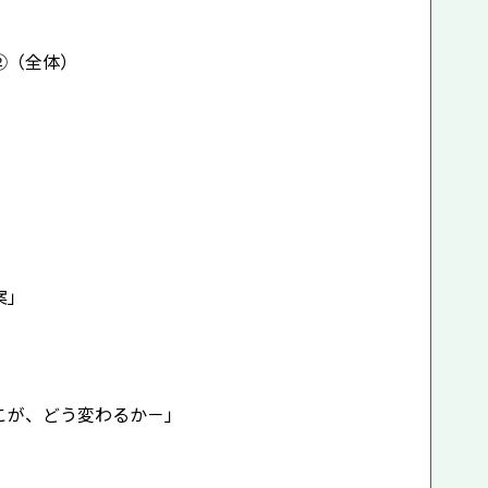
②（全体）
案」
こが、どう変わるか－」