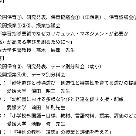
容】
公開保育①、研究発表、保育協議会①（年齢別）、保育協議会
開授業①②③、授業協議会
新学習指導要領でなぜカリキュラム・マネジメントが必要か
感〉が高まる学びを創るために～」
立大学名誉教授 髙木 展郎 先生
容】
公開保育②、研究発表、テーマ別分科会（幼小）
開授業④⑤、テーマ別分科会
１：「砂箱遊びと砂場遊び 創造性と審美性を育てる遊びの提
 深田 昭三 先生
２：「幼稚園における多様な学びと発達を促す支援・配慮」
学 苅田 知則先生
３：「小学校外国語－目標、教材、言語材料、授業、評価のど
学 池野 修 先生
４：「『特別の教科 道徳』の授業と評価を考える」