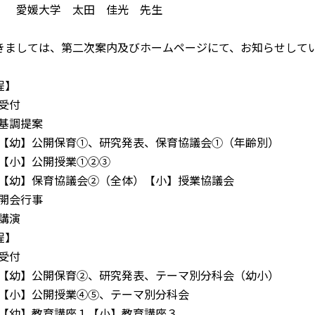
 太田 佳光 先生
きましては、第二次案内及びホームページにて、お知らせして
程】
0 受付
0 基調提案
2:15 【幼】公開保育①、研究発表、保育協議会①（年齢別）
:15 【小】公開授業①②③
4:45 【幼】保育協議会②（全体）【小】授業協議会
0 開会行事
0 講演
程】
0 受付
2:30 【幼】公開保育②、研究発表、テーマ別分科会（幼小）
:30 【小】公開授業④⑤、テーマ別分科会
:40 【幼】教育講座１【小】教育講座３