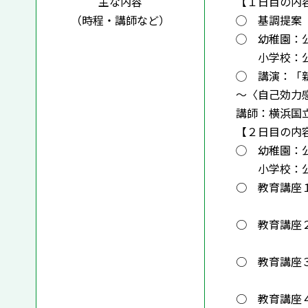
主な内容
【１日目の内
（時程・講師など）
◯ 基調提案
◯ 幼稚園：
小学校：公
◯ 講演：「
～〈自己効力
講師：横浜国
【２日目の内
◯ 幼稚園：
小学校：公
○ 教育講座
愛媛大学
○ 教育講座
愛媛大
○ 教育講座
愛媛大
○ 教育講座