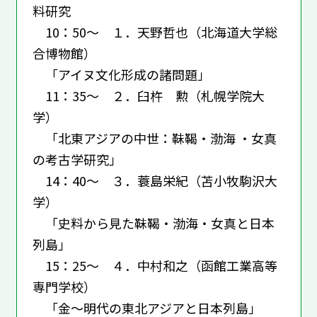
料研究
10：50～ １．天野哲也（北海道大学総
合博物館）
「アイヌ文化形成の諸問題」
11：35～ ２．臼杵 勲（札幌学院大
学）
「北東アジアの中世：靺鞨・渤海 ・女真
の考古学研究」
14：40～ ３．蓑島栄紀（苫小牧駒沢大
学）
「史料から見た靺鞨・渤海・女真と日本
列島」
15：25～ ４．中村和之（函館工業高等
専門学校）
「金～明代の東北アジアと日本列島」