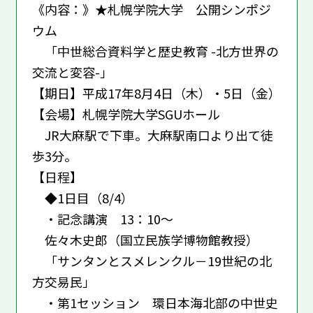
《内容：》★札幌学院大学 公開シンポジ
ウム
「中世総合資料学と歴史教育 -北方世界の
交流と変容-」
【期日】平成17年8月4日（木）・5日（金）
【会場】札幌学院大学SGUホール
JR大麻駅で下車。大麻駅南口より出て徒
歩3分。
【日程】
◆1日目（8/4）
・記念講演 13：10～
佐々木史郎（国立民族学博物館教授）
「サンタンとスメレンクル－19世紀の北
方交易民」
・第1セッション 環日本海北部の中世史