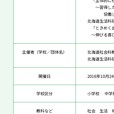
「主体的に社
～習得した
協働して
北海道生活科
「ときめく出
～伸びる喜び
主催者（学校／団体名）
北海道社会科
北海道生活科
開催日
2016年10月2
学校区分
小学校 中
教科など
社会 生活