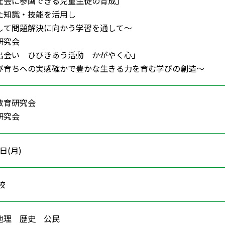
会に参画できる児童生徒の育成」
知識・技能を活用し
問題解決に向かう学習を通して～
研究会
会い ひびきあう活動 かがやく心」
育ちへの実感確かで豊かな生きる力を育む学びの創造～
教育研究会
研究会
4日(月)
学校
 地理 歴史 公民