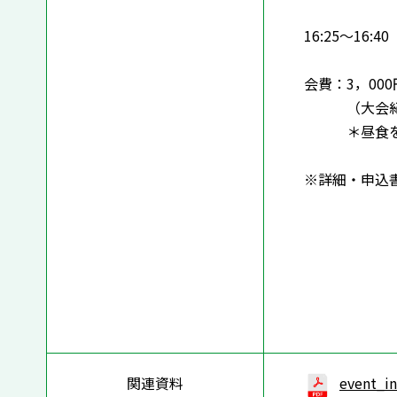
～「世代を
16:25～16:
会費：3，000
（大会紀要
＊昼食を希
※詳細・申込
関連資料
event_i