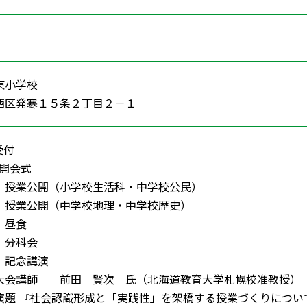
寒東小学校
西区発寒１５条２丁目２－１
受付
0 開会式
1:05 授業公開（小学校生活科・中学校公民）
2:10 授業公開（中学校地理・中学校歴史）
0 昼食
40 分科会
25 記念講演
前田 賢次 氏（北海道教育大学札幌校准教授）
会認識形成と「実践性」を架橋する授業づくりについ