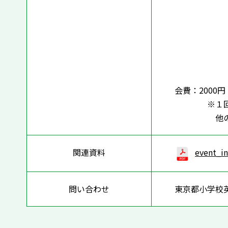
講師 文
国際教
文部科
教育課
平木
会費：2000円
※１回お支
他の回につ
関連資料
event_i
問い合わせ
東京都小学校