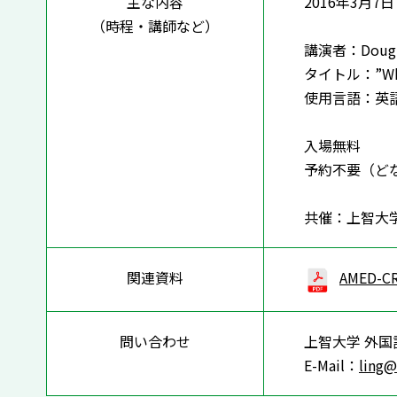
主な内容
2016年3月7
（時程・講師など）
講演者：Douglas 
タイトル：”Wher
使用言語：英
入場無料
予約不要（ど
共催：上智大
関連資料
AMED-C
問い合わせ
上智大学 外国
E-Mail：
ling@