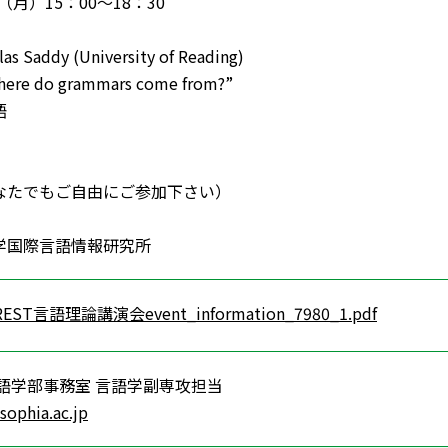
日（月）15：00～18：30
Saddy (University of Reading)
e do grammars come from?”
語
なたでもご自由にご参加下さい）
学国際言語情報研究所
REST言語理論講演会event_information_7980_1.pdf
語学部事務室 言語学副専攻担当
sophia.ac.jp