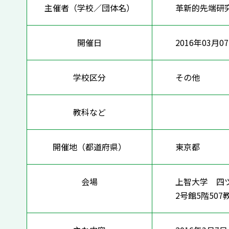
主催者（学校／団体名）
革新的先端研究
開催日
2016年03月0
学校区分
その他
教科など
開催地（都道府県）
東京都
会場
上智大学 四
2号館5階507