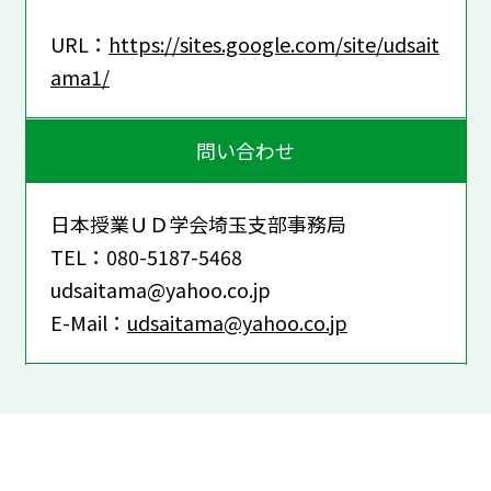
URL：
https://sites.google.com/site/udsait
ama1/
問い合わせ
日本授業ＵＤ学会埼玉支部事務局
TEL：080-5187-5468
udsaitama@yahoo.co.jp
E-Mail：
udsaitama@yahoo.co.jp