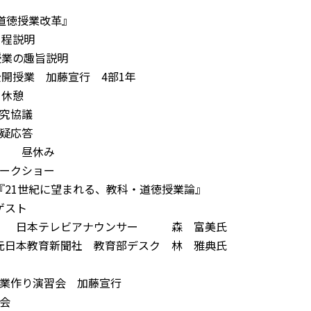
道徳授業改革』
日程説明
授業の趣旨説明
公開授業 加藤宣行 4部1年
5～ 休憩
研究協議
質疑応答
～ 昼休み
トークショー
に望まれる、教科・道徳授業論』
スト
ビアナウンサー 森 富美氏
育新聞社 教育部デスク 林 雅典氏
授業作り演習会 加藤宣行
会