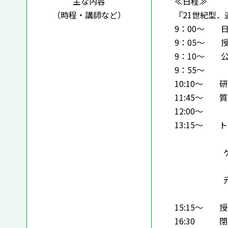
主な内容
≪日程≫
（時程・講師など）
『21世紀型．
9：00～ 
9：05～ 
9：10～ 
9：5
10:10～ 
11:45～ 
12:00
13:15～ 
『21世紀
ゲ
日本テレ
元日本教
15:15～ 
16:30 閉