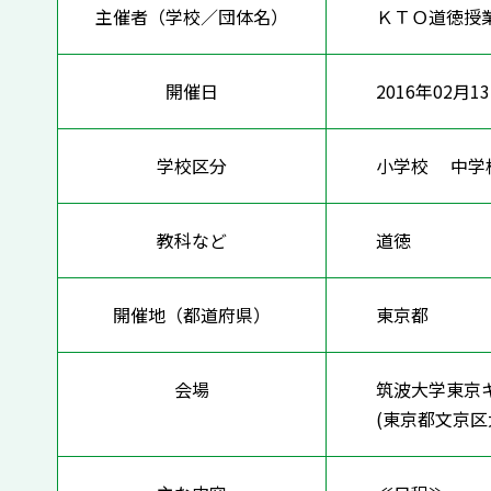
主催者（学校／団体名）
ＫＴＯ道徳授
開催日
2016年02月1
学校区分
小学校 中
教科など
道徳
開催地（都道府県）
東京都
会場
筑波大学東京
(東京都文京区大