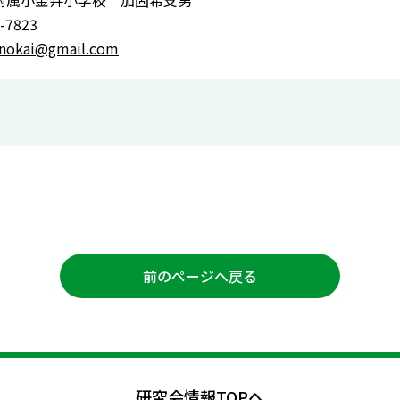
附属小金井小学校 加固希支男
-7823
unokai@gmail.com
前のページへ戻る
研究会情報TOPへ