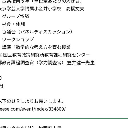
0:45 提案授業５年「単位量あたりの大きさ」
学芸大学附属小金井小学校 高橋丈夫
45 グループ協議
00 昼食・休憩
:00 協議会（パネルディスカッション）
:50 ワークショップ
6:00 講演「数学的な考え方を育む授業」
国立教育政策研究所教育課程研究センター
育課程調査官（学力調査官） 笠井健一先生
0
円
以下のＵＲＬよりお願いします。
heese.com/event/index/334809/