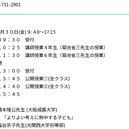
751-2901
３０日(金)９:４0～17:15
０９：３０ 受付
１０：２５ 講師授業４年生（菊池省三先生の授業）
１１：３０ 講師授業６年生（菊池省三先生の授業）
憩
１３：００ 受付
１３：４５ 公開授業①(全クラス)
１４：４０ 公開授業②(全クラス)
１５：４５
本隆公先生 (大阪成蹊大学)
〕「よりよい考えに熱中する子ども」
塩谷京子先生(元関西大学初等部)