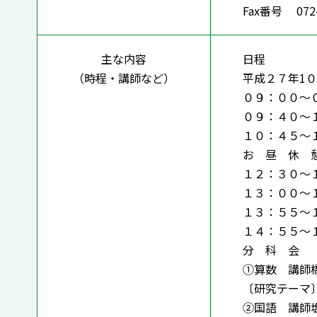
Fax番号 072-
主な内容
日程
（時程・講師など）
平成２７年1０月
０９：００～
０９：４０～
１０：４５～
お 昼 休 
１２：３０～
１３：００～
１３：５５～
１４：５５～
分 科 会
①算数 講師橋
〔研究テーマ
②国語 講師