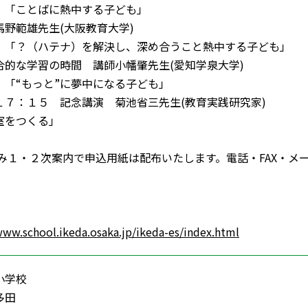
〕「ことばに熱中する子ども」
野範雄先生(大阪教育大学)
〕「？（ハテナ）を解決し、深め合うこと熱中する子ども」
合的な学習の時間 講師小幡肇先生(愛知学泉大学)
〕「“もっと”に夢中になる子ども」
１７：１５ 記念講演 菊池省三先生(教育実践研究家)
室をつくる」
込み１・２次案内で申込用紙は配布いたします。電話・FAX・
www.school.ikeda.osaka.jp/ikeda-es/index.html
小学校
多田