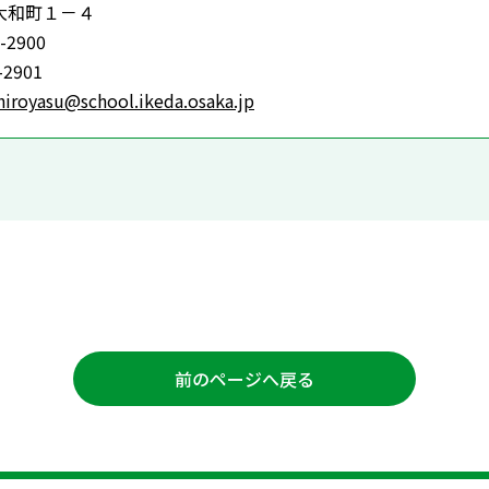
大和町１－４
-2900
-2901
hiroyasu@school.ikeda.osaka.jp
前のページへ戻る