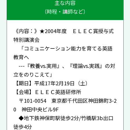
主な内容
（時程・講師など）
《内容：》★2004年度 ＥＬＥＣ賞授与式
特別講演会
「コミュニケーション能力を育てる英語
教育へ
---『教養vs.実用』、『理論vs.実践』の対
立をのりこえて」
【期日】平成17年2月19日（土）
【会場】ＥＬＥＣ英語研修所
〒101-0054 東京都千代田区神田錦町3-2
0 神田中央ビル9F
◆地下鉄神保町駅徒歩2分/竹橋駅3b出口
徒歩4分