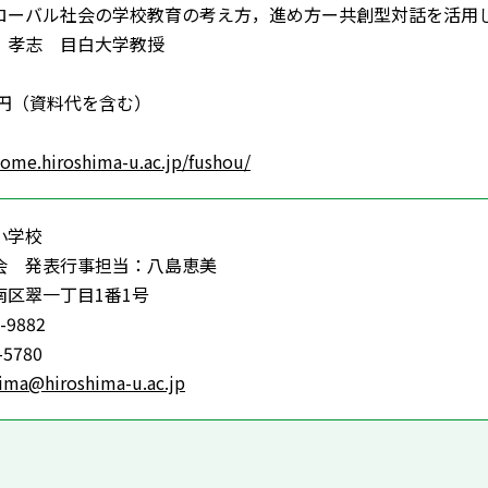
ーバル社会の学校教育の考え方，進め方ー共創型対話を活用
孝志 目白大学教授
0円（資料代を含む）
home.hiroshima-u.ac.jp/fushou/
小学校
会 発表行事担当：八島恵美
南区翠一丁目1番1号
-9882
-5780
ima@hiroshima-u.ac.jp