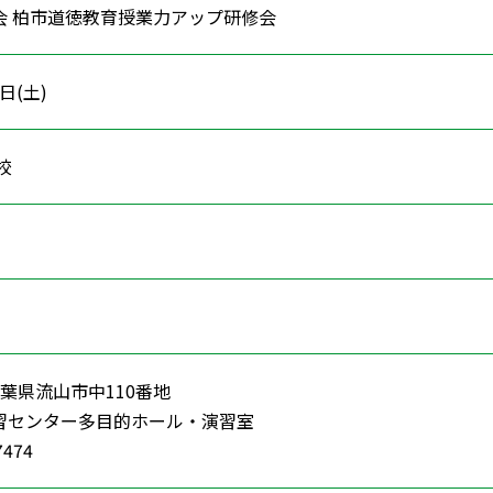
会 柏市道徳教育授業力アップ研修会
4日(土)
学校
53千葉県流山市中110番地
習センター多目的ホール・演習室
7474