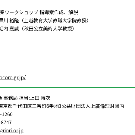
徳授業ワークショップ 指導案作成、解説
 裕隆（上越教育大学教職大学院教授）
 嘉威（秋田公立美術大学教授）
ocoro.gr.jp/
 事務局 担当:上田 博次
75 東京都千代田区三番町6番地3公益財団法人上廣倫理財団内
-1260
-8747
rinri.or.jp